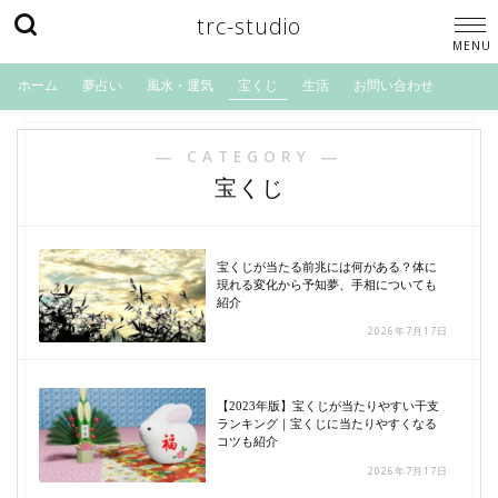
trc-studio
ホーム
夢占い
風水・運気
宝くじ
生活
お問い合わせ
― CATEGORY ―
宝くじ
宝くじが当たる前兆には何がある？体に
現れる変化から予知夢、手相についても
紹介
2026年7月17日
【2023年版】宝くじが当たりやすい干支
ランキング｜宝くじに当たりやすくなる
コツも紹介
2026年7月17日